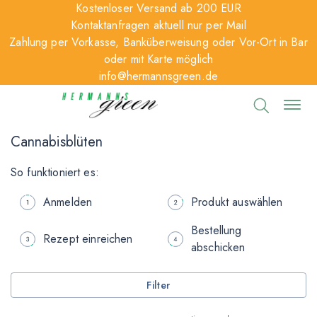
Kostenloser Versand ab 200 EUR
Kontaktanfragen aktuell nur per Mail
Zahlung per Vorkasse, Banküberweisung oder Vor-Ort in Bar
oder mit Karte möglich
info@hermannsgreen.de
Cannabisblüten
So funktioniert es:
Anmelden
Produkt auswählen
Bestellung
Rezept einreichen
abschicken
Filter