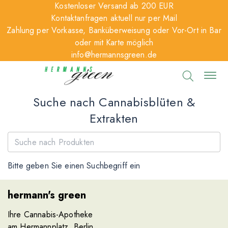
Kostenloser Versand ab 200 EUR
Kontaktanfragen aktuell nur per Mail
Zahlung per Vorkasse, Banküberweisung oder Vor-Ort in Bar
oder mit Karte möglich
info@hermannsgreen.de
Suche nach Cannabisblüten &
Extrakten
Bitte geben Sie einen Suchbegriff ein
hermann's green
Ihre Cannabis-Apotheke
am Hermannplatz, Berlin